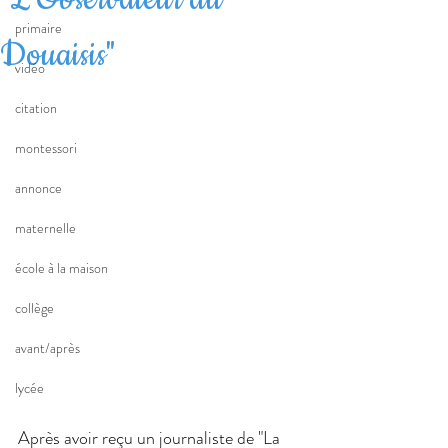
primaire
Douaisis"
vidéo
citation
montessori
annonce
maternelle
école à la maison
collège
avant/après
lycée
Après avoir reçu un journaliste de "La 