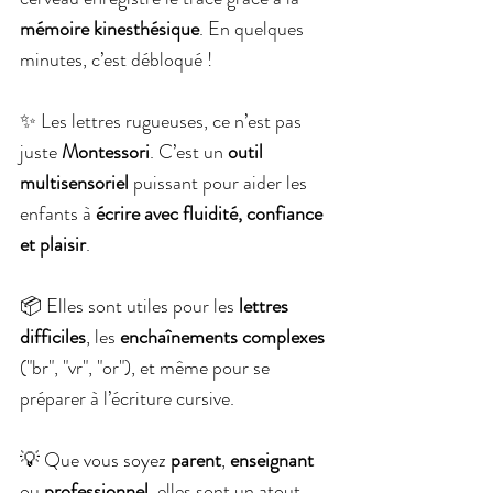
mémoire kinesthésique
. En quelques 
minutes, c’est débloqué !
✨ Les lettres rugueuses, ce n’est pas 
juste 
Montessori
. C’est un 
outil 
multisensoriel 
puissant pour aider les 
enfants à 
écrire avec fluidité, confiance 
et plaisir
.
📦 Elles sont utiles pour les 
lettres 
difficiles
, les 
enchaînements complexes 
("br", "vr", "or"), et même pour se 
préparer à l’écriture cursive.
💡 Que vous soyez 
parent
, 
enseignant 
ou 
professionnel
, elles sont un atout 