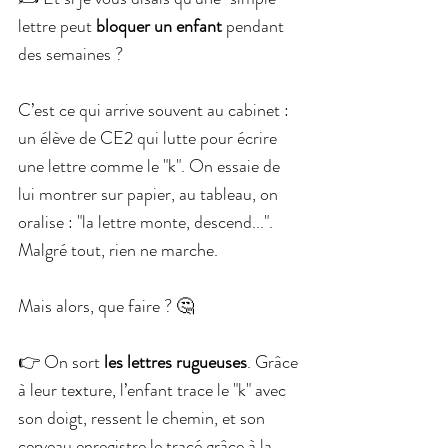
lettre peut
 bloquer un enfant
 pendant 
des semaines ?
C’est ce qui arrive souvent au cabinet : 
un élève de CE2 qui lutte pour écrire 
une lettre comme le "k". On essaie de 
lui montrer sur papier, au tableau, on 
oralise : "la lettre monte, descend...". 
Malgré tout, rien ne marche.
Mais alors, que faire ? 🤔
👉 On sort 
les lettres rugueuses
. Grâce 
à leur texture, l’enfant trace le "k" avec 
son doigt, ressent le chemin, et son 
cerveau enregistre le tracé grâce à la 