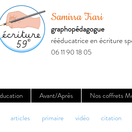
Samirra Trari
graphopédagogue
rééducatrice en écriture sp
06 11 90 18 05
ducation
Avant/Après
Nos coffrets M
articles
primaire
vidéo
citation