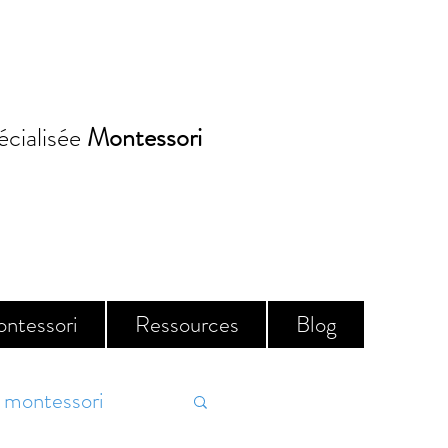
écialisée
Montessori
Réserver
ontessori
Ressources
Blog
montessori