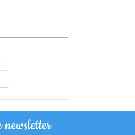
n du jour
 newsletter