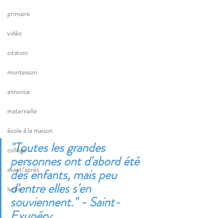
primaire
vidéo
citation
montessori
annonce
maternelle
école à la maison
"
Toutes les grandes 
collège
personnes ont d'abord été 
avant/après
des enfants, mais peu 
d'entre elles s'en 
lycée
souviennent." - Saint-
Exupéry