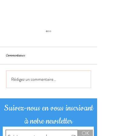
Commentaires
Citation du jour
Citation du jour
Rédigez un commentaire...
Suivez-nous en vous inscrivant
à notre newsletter
OK