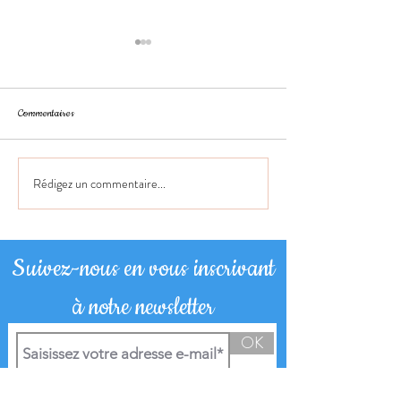
Commentaires
Citation du jour
Citation du jour
Rédigez un commentaire...
Suivez-nous en vous inscrivant
à notre newsletter
OK