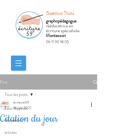
Samirra Trari
graphopédagogue
rééducatrice en
écriture spécialisée
Montessori
06 11 90 18 05
Réserver
Post
Tous les posts
écriture59
Tous les posts
16 juin 2022
Citation du jour
formations
articles