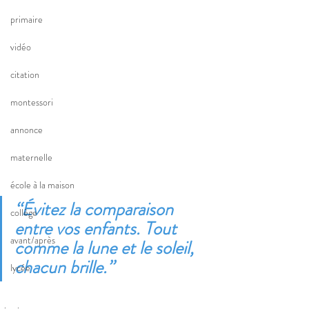
primaire
vidéo
citation
montessori
annonce
maternelle
école à la maison
‘‘Évitez la comparaison 
collège
entre vos enfants. Tout 
avant/après
comme la lune et le soleil, 
chacun brille.’’
lycée