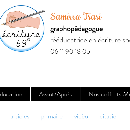
Samirra Trari
graphopédagogue
rééducatrice en écriture sp
06 11 90 18 05
ducation
Avant/Après
Nos coffrets M
articles
primaire
vidéo
citation