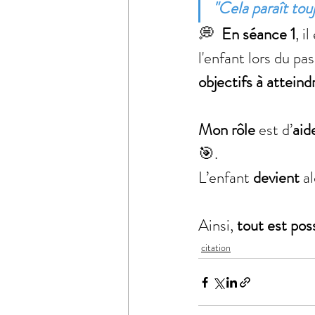
"Cela paraît tou
💭  
En séance 1
, il
l'enfant lors du pas
objectifs à atteind
Mon rôle
 est d’
aid
🎯.
L’enfant 
devient 
al
Ainsi, 
tout est poss
citation