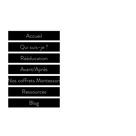
Accueil
Qui suis-je ?
Rééducation
Avant/Après
Nos coffrets Montessori
Ressources
Blog