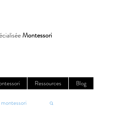
écialisée
Montessori
Réserver
ontessori
Ressources
Blog
montessori