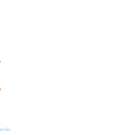
e
m
ervés