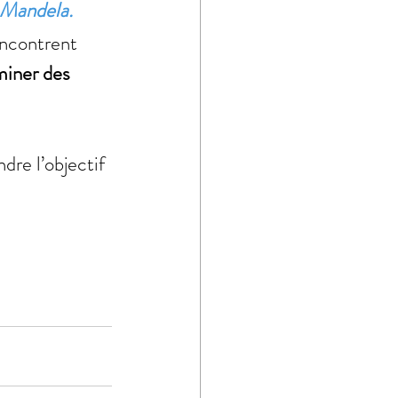
n Mandela.
encontrent 
iner des 
ndre l’objectif