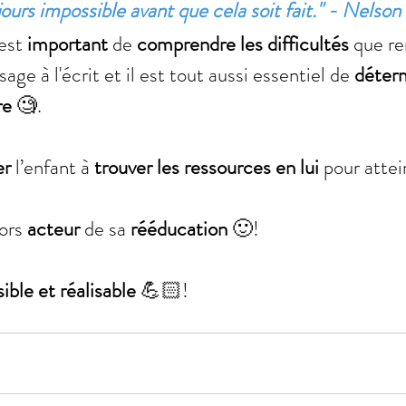
jours impossible avant que cela soit fait." - Nelso
 est 
important
 de 
comprendre les difficultés
 que r
sage à l'écrit et il est tout aussi essentiel de 
déterm
re
 🧐.
er
 l’enfant à 
trouver les ressources en lui
 pour attei
ors 
acteur 
de sa 
rééducation 
🙂!
ible et réalisable
 💪🏻!