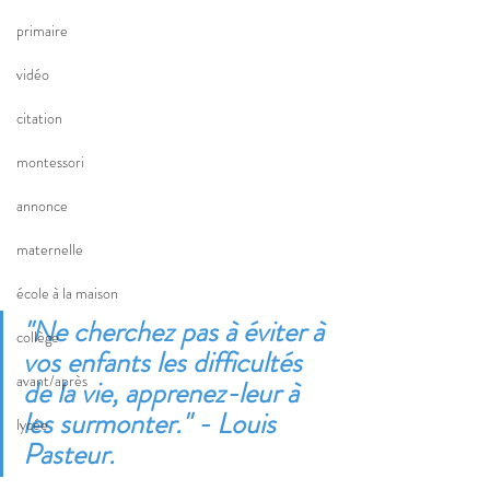
primaire
vidéo
citation
montessori
annonce
maternelle
école à la maison
"Ne cherchez pas à éviter à 
collège
vos enfants les difficultés 
avant/après
de la vie, apprenez-leur à 
les surmonter." - Louis 
lycée
Pasteur.