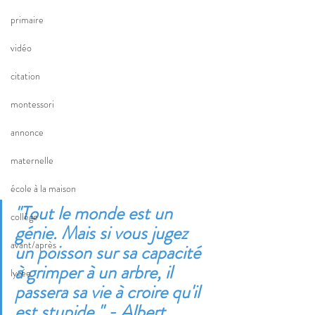
primaire
vidéo
citation
montessori
annonce
maternelle
école à la maison
"Tout le monde est un 
collège
génie. Mais si vous jugez 
avant/après
un poisson sur sa capacité 
à grimper à un arbre, il 
lycée
passera sa vie à croire qu'il 
est stupide." - Albert 