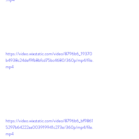
https://video.wixstatic.com/video/8796b6_19370
b4938c24def9fb8bfcd75bc4680/360p/mp4/file.
mp4
https://video.wixstatic.com/video/8796b6_bf9861
5297b64222aa003919941c273e/360p/mp4/file.
mp4