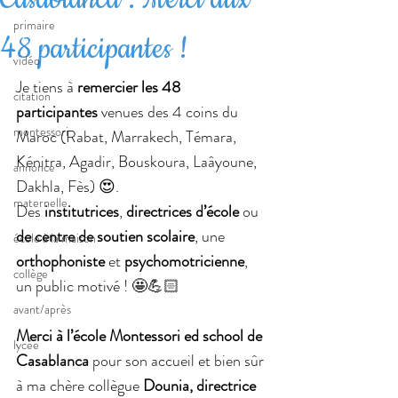
primaire
48 participantes !
vidéo
Je tiens à
 remercier les 48 
citation
participantes
 venues des 4 coins du 
montessori
Maroc (Rabat, Marrakech, Témara, 
Kénitra, Agadir, Bouskoura, Laâyoune, 
annonce
Dakhla, Fès) 😍.
maternelle
Des 
institutrices
, 
directrices d’école
 ou 
de centre de soutien scolaire
, une 
école à la maison
orthophoniste 
et 
psychomotricienne
, 
collège
un public motivé ! 🤩💪🏻
avant/après
Merci à l’école Montessori ed school de 
lycée
Casablanca
 pour son accueil et bien sûr 
à ma chère collègue 
Dounia, directrice 