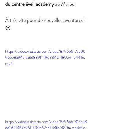
du centre éveil academy
 au Maroc.
À très vite pour de nouvelles aventures ! 
😉
https://video.wixstatic.com/video/8796b6_7ac00
96be8a94efaadd889f1ff96334c/480p/mp4/file.
mp4
https://video.wixstatic.com/video/8796b6_41da48
dd2621467c960700c62ad744fe/480p/mp4/file.