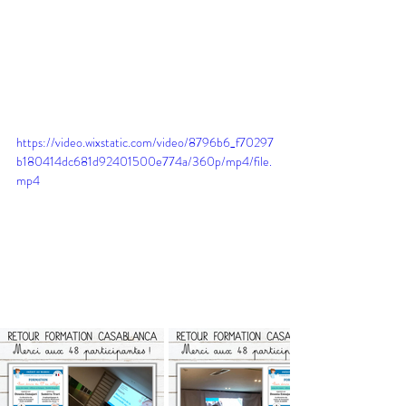
https://video.wixstatic.com/video/8796b6_f70297
b180414dc681d92401500e774a/360p/mp4/file.
mp4