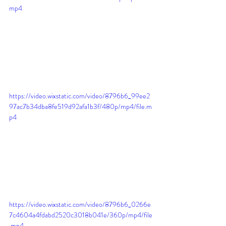
mp4
https://video.wixstatic.com/video/8796b6_99ee2
97ac7b34dba8fe519d92afa1b3f/480p/mp4/file.m
p4
https://video.wixstatic.com/video/8796b6_0266e
7c4604a4fdabd2520c3018b041e/360p/mp4/file
.mp4