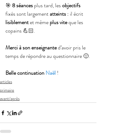
🎯 
8 séances
 plus tard, les 
objectifs 
fixés sont largement 
atteints 
: il écrit 
lisiblement 
et même 
plus vite
 que les 
copains 💪🏻.
Merci à son enseignante
 d’avoir pris le 
temps de répondre au questionnaire 🙂.
Belle continuation 
Naël
!
articles
primaire
avant/après