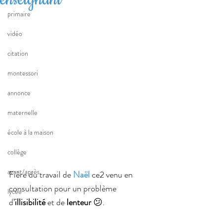
primaire
vidéo
citation
montessori
annonce
maternelle
école à la maison
collège
avant/après
Fière du travail de 
Naël 
ce2 venu en 
consultation pour un problème 
lycée
d’
illisibilité
 et de 
lenteur
 😕.