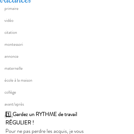
primaire
vidéo
citation
montessori
annonce
maternelle
école à la maison
collège
avant/après
1️⃣ 
Gardez un RYTHME de travail 
lycée
RÉGULIER !
Pour ne pas perdre les acquis, je vous 