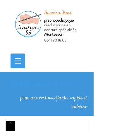
Samirra Trari
graphopédagogue
rééducatrice en
écriture spécialisée
Montessori
06 11 90 18 05
Réserver
Réapprendre à écrire...
pour une écriture fluide, rapide et
indolore