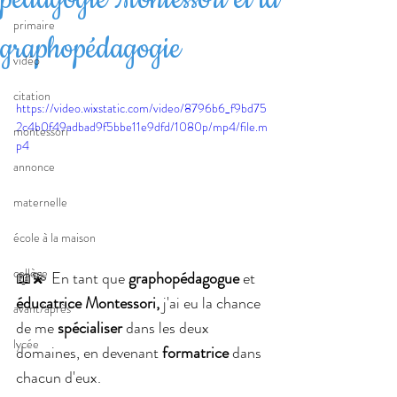
primaire
graphopédagogie
vidéo
citation
https://video.wixstatic.com/video/8796b6_f9bd75
2c4b0f49adbad9f5bbe11e9dfd/1080p/mp4/file.m
montessori
p4
annonce
maternelle
école à la maison
collège
📖💫 En tant que 
graphopédagogue 
et 
éducatrice Montessori,
 j'ai eu la chance 
avant/après
de me 
spécialiser 
dans les deux 
lycée
domaines, en devenant 
formatrice 
dans 
chacun d'eux.