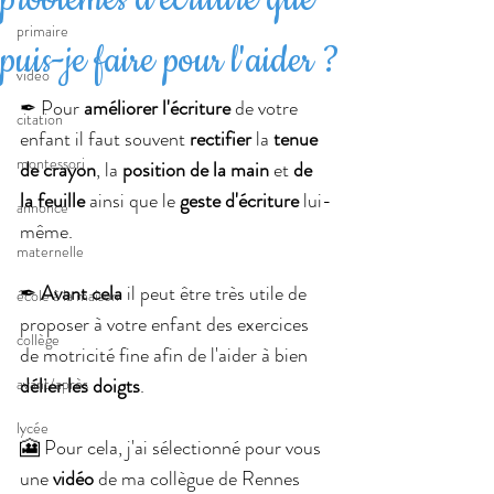
primaire
puis-je faire pour l'aider ?
vidéo
✒ Pour
 améliorer l'écriture
 de votre 
citation
enfant il faut souvent 
rectifier
 la 
tenue 
montessori
de crayon
, la 
position de la main
 et 
de 
la feuille
 ainsi que le 
geste d'écriture
 lui-
annonce
même.
maternelle
✒ 
Avant cela
 il peut être très utile de 
école à la maison
proposer à votre enfant des exercices 
collège
de motricité fine afin de l'aider à bien 
délier les doigts
.
avant/après
lycée
🎦 Pour cela, j'ai sélectionné pour vous 
une 
vidéo
 de ma collègue de Rennes 