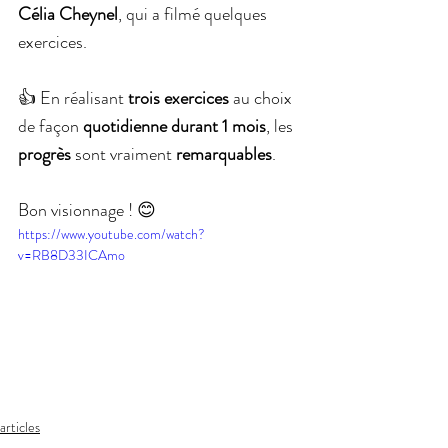
Célia Cheynel
, qui a filmé quelques 
exercices.
👍 En réalisant 
trois exercices
 au choix 
de façon 
quotidienne durant 1 mois
, les 
progrès
 sont vraiment 
remarquables
.
Bon visionnage ! 😊
https://www.youtube.com/watch?
v=RB8D33ICAmo
articles