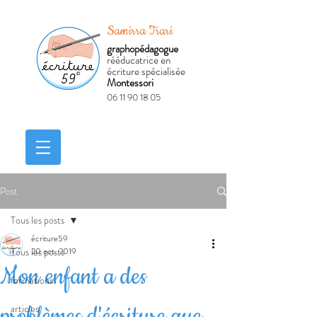
Samirra Trari
graphopédagogue
rééducatrice en
écriture spécialisée
Montessori
06 11 90 18 05
Réserver
Post
Tous les posts
écriture59
Tous les posts
20 oct. 2019
Mon enfant a des
formations
problèmes d'écriture que
articles