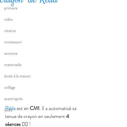
primaire
vidéo
citation
montessori
annonce
maternelle
école à la maison
collège
avant/après
Réda
 est en 
CM1
. Il a automatisé sa 
lycée
tenue de crayon en seulement 
4 
séances 
✍🏻 !