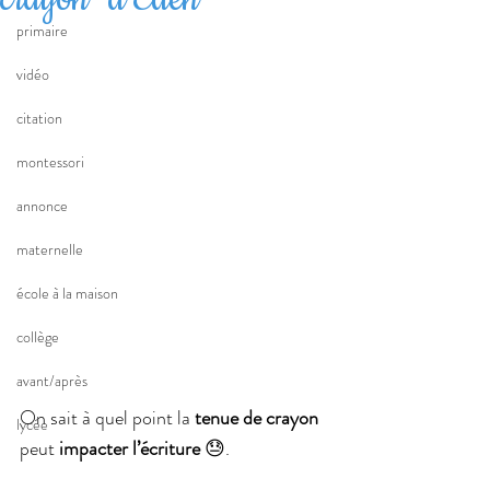
primaire
vidéo
citation
montessori
annonce
maternelle
école à la maison
collège
avant/après
On sait à quel point la 
tenue de crayon
lycée
peut 
impacter l’écriture
 😓.