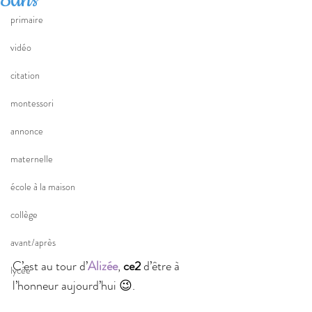
primaire
vidéo
citation
montessori
annonce
maternelle
école à la maison
collège
avant/après
C’est au tour d’
Alizée
, 
ce2
 d’être à 
lycée
l’honneur aujourd’hui 😉.