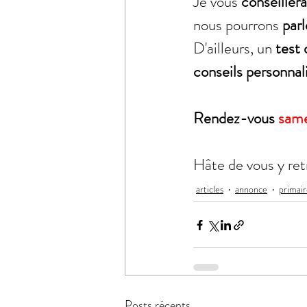
Je vous 
conseillera
nous pourrons 
parl
D'ailleurs, un 
test 
conseils personnal
Rendez-vous 
same
Hâte de vous y ret
articles
annonce
primai
Posts récents