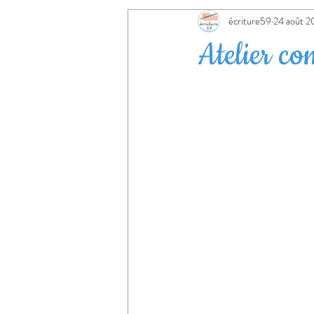
annonce
maternelle
écriture59
24 août 2
Atelier co