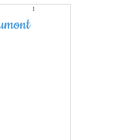
lycée
aumont