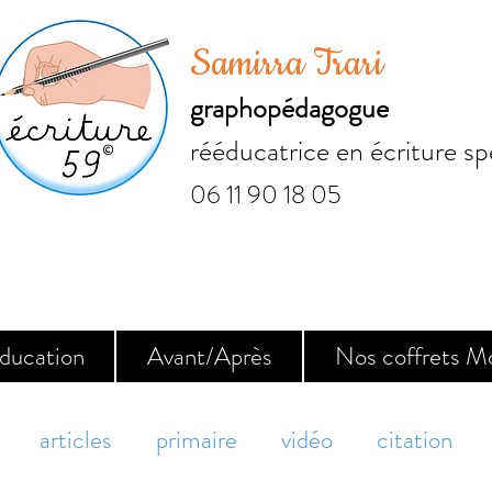
Samirra Trari
graphopédagogue
rééducatrice en écriture sp
06 11 90 18 05
ducation
Avant/Après
Nos coffrets M
articles
primaire
vidéo
citation