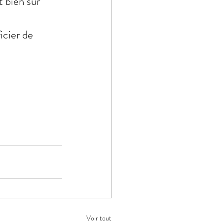
t bien sûr 
icier de 
Voir tout