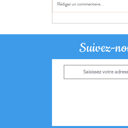
Rédigez un commentaire...
Rentrée 2025 : au-delà des réformes,
l'urgence du geste qui libère
Suivez-nou