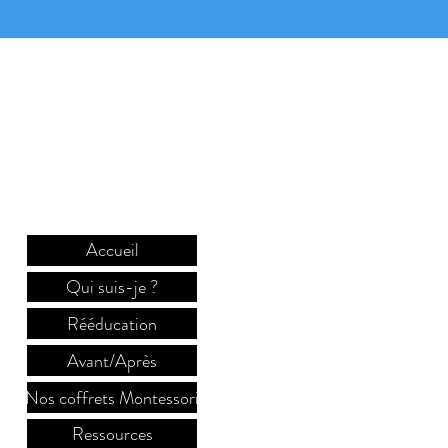
Nous contacter
Accueil
Qui suis-je ?
Rééducation
Avant/Après
Nos coffrets Montessori
Ressources