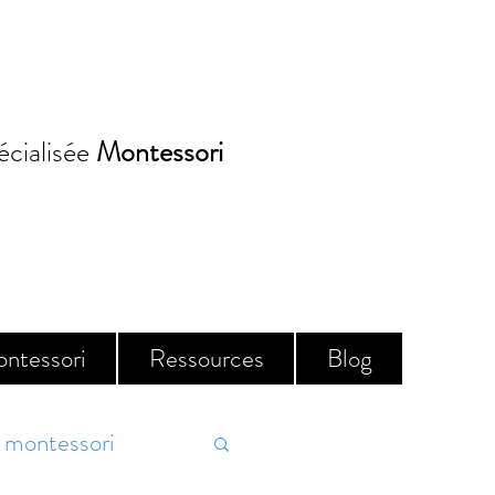
écialisée
Montessori
Réserver
ontessori
Ressources
Blog
montessori