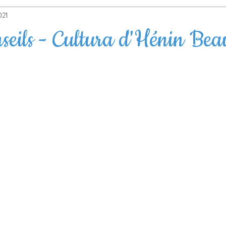
école à la maison
collège
avant/après
021
nseils - Cultura d'Hénin Be