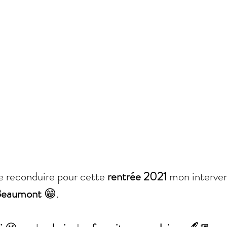
e reconduire pour cette 
rentrée 2021
 mon interven
Beaumont 
😁.