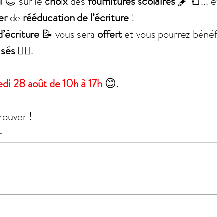
i 
😉 sur le 
choix 
des 
fournitures scolaires 
🖋️📒... e
er 
de 
rééducation de l’écriture 
!
d’écriture
 📝 vous sera 
offert 
et vous pourrez bénéf
isés
 👍🏻. 
di 28 août de 10h à 17h
 😊.
rouver !
re