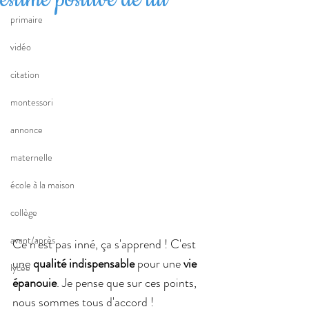
primaire
vidéo
citation
montessori
annonce
maternelle
école à la maison
collège
avant/après
Ce n'est pas inné, ça s'apprend ! C'est 
une 
qualité indispensable 
pour une 
vie 
lycée
épanouie
. Je pense que sur ces points, 
nous sommes tous d'accord !